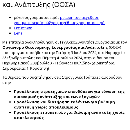
και Ανάπτυξης (ΟΟΣΑ)
μέγεθος γραμματοσειράς
μείωση του μεγέθους
γραμματοσειράς
αύξηση μεγέθους γραμματοσειράς
Εκτύπωση
E-mail
Με επιτυχία ολοκληρώθηκαν οι Τεχνικές Συναντήσεις Εργασίας με τον
Οργανισμό Οικονομικής Συνεργασίας και Ανάπτυξης
(ΟΟΣΑ)
που πραγματοποιήθηκαν την Τετάρτη 3 Ιουλίου 2024, στο Νομαρχείο
Αλεξανδρούπολης και Πέμπτη 4 Ιουλίου 2024, στην αίθουσα του
Περιφερειακού Συμβουλίου «Γεώργιος Παυλίδης» (Διοικητήριο,
Δημοκρατίας 1, Κομοτηνή).
Τα θέματα που συζητήθηκαν στις Στρογγυλές Τράπεζες αφορούσαν
στην :
Προσέλκυση στρατηγικών επενδύσεων για τόνωση της
οικονομικής ανάπτυξης και των εξαγωγών
Προσέλκυση και διατήρηση ταλέντων για βιώσιμη
ανάπτυξη χωρίς αποκλεισμούς
Προσέλκυση επισκεπτών για βιώσιμη ανάπτυξη χωρίς
αποκλεισμούς