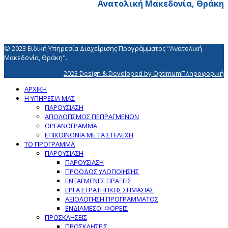
Ανατολική Μακεδονία, Θράκη
© 2023 Ειδική Υπηρεσία Διαχείρισης Προγράμματος "Ανατολική
Μακεδονία, Θράκη".
2023 Design & Developed by OptimumΠληροφορική
ΑΡΧΙΚΗ
Η ΥΠΗΡΕΣΙΑ ΜΑΣ
ΠΑΡΟΥΣΙΑΣΗ
ΑΠΟΛΟΓΙΣΜΟΣ ΠΕΠΡΑΓΜΕΝΩΝ
ΟΡΓΑΝΟΓΡΑΜΜΑ
ΕΠΙΚΟΙΝΩΝΙΑ ΜΕ ΤΑ ΣΤΕΛΕΧΗ
ΤΟ ΠΡΟΓΡΑΜΜΑ
ΠΑΡΟΥΣΙΑΣΗ
ΠΑΡΟΥΣΙΑΣΗ
ΠΡΟΟΔΟΣ ΥΛΟΠΟΙΗΣΗΣ
ΕΝΤΑΓΜΕΝΕΣ ΠΡΑΞΕΙΣ
ΕΡΓΑ ΣΤΡΑΤΗΓΙΚΗΣ ΣΗΜΑΣΙΑΣ
ΑΞΙΟΛΟΓΗΣΗ ΠΡΟΓΡΑΜΜΑΤΟΣ
ΕΝΔΙΑΜΕΣΟΙ ΦΟΡΕΙΣ
ΠΡΟΣΚΛΗΣΕΙΣ
ΠΡΟΣΚΛΗΣΕΙΣ