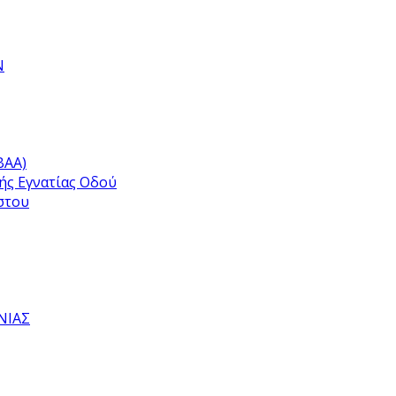
Ν
ΒΑΑ)
ής Εγνατίας Οδού
στου
ΝΙΑΣ