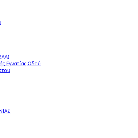
Ν
ΒΑΑ)
ής Εγνατίας Οδού
στου
ΝΙΑΣ