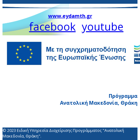
www.eydamth.gr
facebook
youtube
Πρόγραμμα
Ανατολική Μακεδονία, Θράκη
© 2023 Ειδική Υπηρεσία Διαχείρισης Προγράμματος "Ανατολική
Μακεδονία, Θράκη".