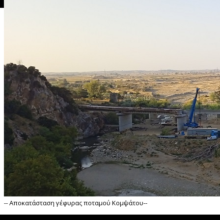
">
Ανακαίνιση αναβάθμιση Γυμνασίου - Λυκείου Κρηνίδων --
-- Αποκατάσταση γέφυρας ποταμού Κομψάτου--
">
 Αποκατάσταση γέφυρας ποταμού Κομψάτου--