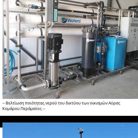
-- Bελτίωση ποιότητας νερού του δικτύου των οικισμών Αύρας
Κομάρου Περάματος --
">
Bελτίωση ποιότητας νερού του δικτύου των οικισμών Αύρας Κομάρο
άματος --