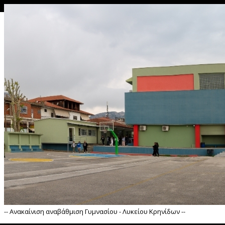
θης --
-- Ανακαίνιση αναβάθμιση Γυμνασίου - Λυκείου Κρηνίδων --