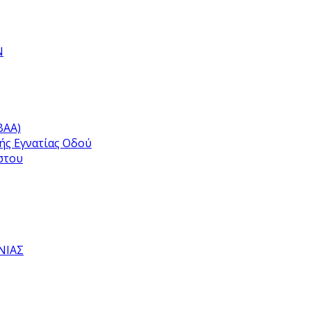
Ν
ΒΑΑ)
ής Εγνατίας Οδού
στου
ΝΙΑΣ